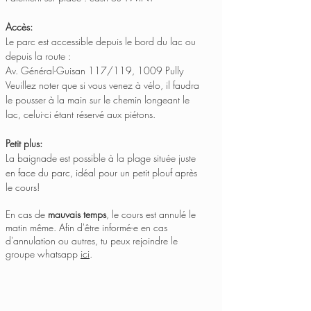
Accès:
Le parc est accessible depuis le bord du lac ou
depuis la route :
Av. Général-Guisan 117/119, 1009 Pully
Veuillez noter que si vous venez à vélo, il faudra
le pousser à la main sur le chemin longeant le
lac, celui-ci étant réservé aux piétons.
Petit plus:
La baignade est possible à la plage située juste
en face du parc, idéal pour un petit plouf après
le cours!
En cas de
mauvais temps
, le cours est annulé le
matin même. Afin d'être informé-e en cas
d'annulation ou autres, tu peux rejoindre le
groupe whatsapp
ici
.