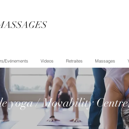
MASSAGES
rs/Evénements
Videos
Retraites
Massages
de yoga / Movability Centre