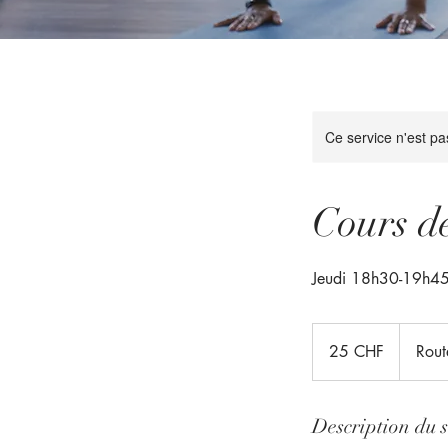
Ce service n'est pa
Cours d
Jeudi 18h30-19h4
25
francs
25 CHF
Rout
suisses
Description du s