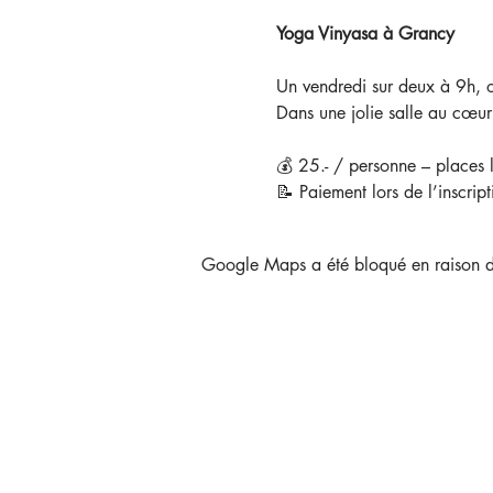
Yoga Vinyasa à Grancy
Un vendredi sur deux à 9h, o
Dans une jolie salle au cœu
💰 25.- / personne – places 
📝 Paiement lors de l’inscript
Google Maps a été bloqué en raison de
YOGAFLOW & MASS
CLELIA