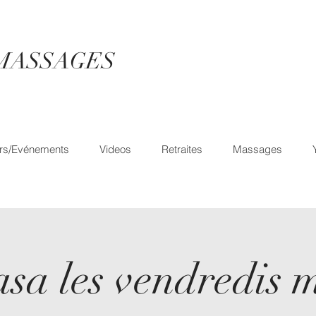
MASSAGES
rs/Evénements
Videos
Retraites
Massages
sa les vendredis 