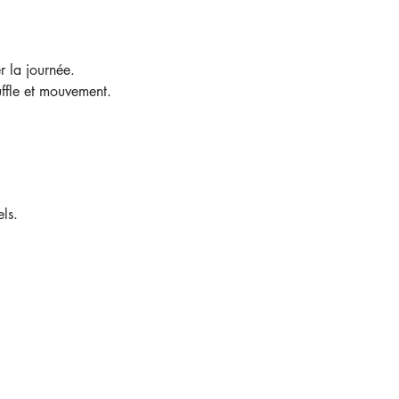
 la journée. 
uffle et mouvement.
ls.
Me contacter
cleliavuille@yahoo.com